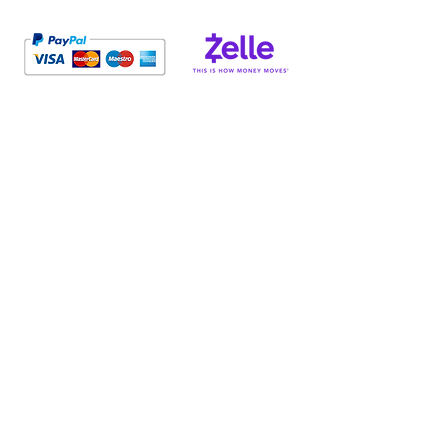
SOBRE NOSOTROS
El Centro de Cursos Prematrimoniales es una
organización sin fines de lucro que enfoca sus
recursos en brindar soluciones de educación,
enriquecimiento y asesoramiento a familias y
parejas.
ENLACES
Lista de condados aprobados de Florida
Información de la licencia de matrimonio
Políticas de Covid-19
Curso Prematrimonial
Acceso
PROVEEDOR