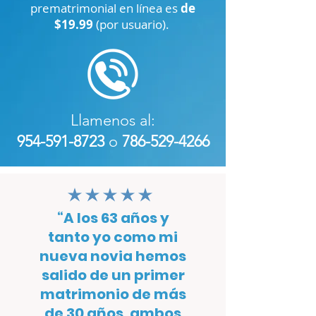
prematrimonial en línea es
de
$19.99
(por usuario).
Llamenos al:
954-591-8723
o
786-529-4266
la calificación promedio es 3 de 5
“A los 63 años y
tanto yo como mi
nueva novia hemos
salido de un primer
matrimonio de más
de 30 años, ambos