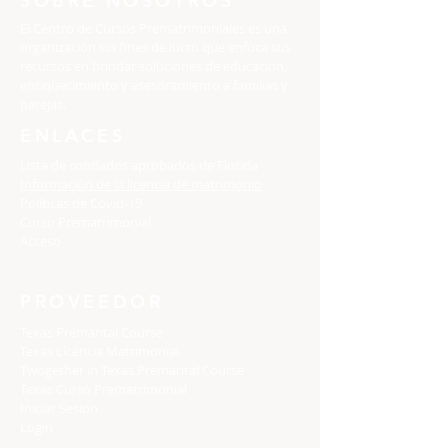
SOBRE NOSOTROS
El Centro de Cursos Prematrimoniales es una
organización sin fines de lucro que enfoca sus
recursos en brindar soluciones de educación,
enriquecimiento y asesoramiento a familias y
parejas.
ENLACES
Lista de condados aprobados de Florida
Información de la licencia de matrimonio
Políticas de Covid-19
Curso Prematrimonial
Acceso
PROVEEDOR
Texas Premarital Course
Texas Licencia Matrimonial
Twogether in Texas Premarital Course
Texas Curso Prematrimonial
Iniciar Sesion
Login