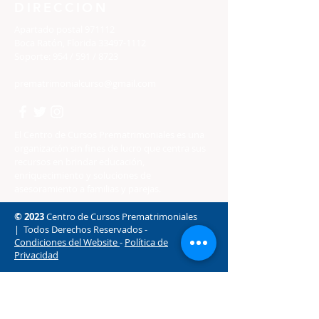
DIRECCION
Apartado postal 971112
Boca Ratón, Florida 33497-1112
Soporte: 954 / 591 / 8723
prematrimonialcurso@gmail.com
El Centro de Cursos Prematrimoniales es una
organización sin fines de lucro que centra sus
recursos en brindar educación,
enriquecimiento y soluciones de
asesoramiento a familias y parejas.
© 2023
Centro de Cursos Prematrimoniales
| Todos Derechos Reservados -
Condiciones del Website
-
Política de
Privacidad