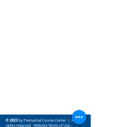
Iniciar Sesion
Login
ADDRESS
3139 W Holcombe Blvd Ste 8124
Houston, TX 77025
Support: 786 / 529 / 4266
PO Box 971112
Boca Raton, Florida 33497-1112
Support: 954 / 591 / 8723
premaritalcourse@gmail.com
El Centro de Cursos Prematrimoniales es una
organización sin fines de lucro que centra sus
recursos en brindar educación,
enriquecimiento y soluciones de
asesoramiento a familias y parejas.
© 2023
by Premarital Course Center | All
rights reserved -
Website Terms of Use
-